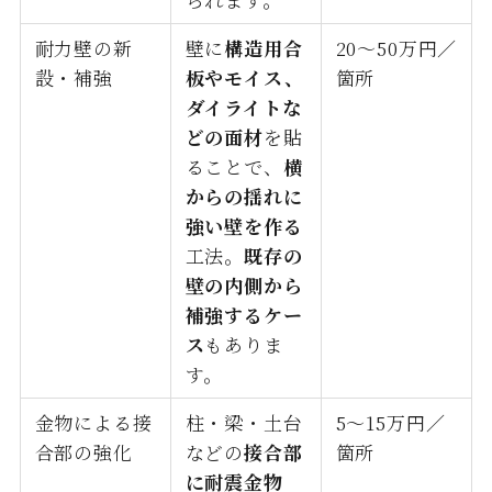
耐力壁の新
壁に
構造用合
20〜50万円／
設・補強
板やモイス、
箇所
ダイライトな
どの面材
を貼
ることで、
横
からの揺れに
強い壁を作る
工法。
既存の
壁の内側から
補強するケー
ス
もありま
す。
金物による接
柱・梁・土台
5〜15万円／
合部の強化
などの
接合部
箇所
に耐震金物