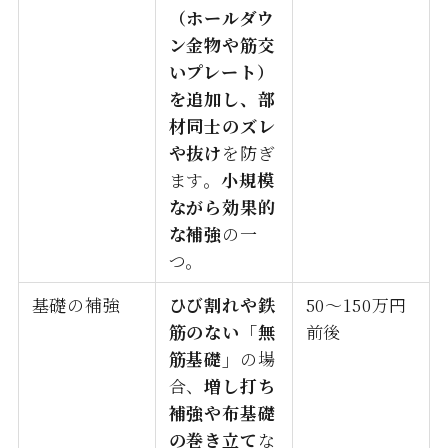
（ホールダウ
ン金物や筋交
いプレート）
を追加し、部
材同士のズレ
や抜け
を防ぎ
ます。
小規模
ながら効果的
な補強
の一
つ。
基礎の補強
ひび割れや鉄
50〜150万円
筋のない「無
前後
筋基礎」
の場
合、
増し打ち
補強や布基礎
の巻き立て
な