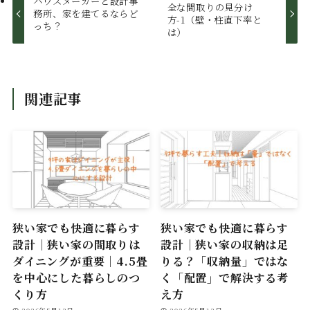
ハウスメーカーと設計事
全な間取りの見分け
務所、家を建てるならど
方-1（壁・柱直下率と
っち？
は）
関連記事
狭い家でも快適に暮らす
狭い家でも快適に暮らす
設計｜狭い家の間取りは
設計｜狭い家の収納は足
ダイニングが重要｜4.5畳
りる？「収納量」ではな
を中心にした暮らしのつ
く「配置」で解決する考
くり方
え方